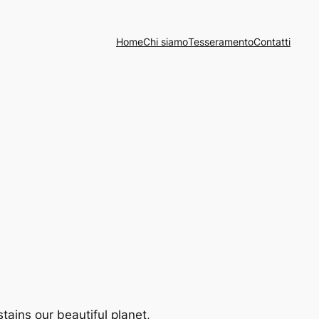
Home
Chi siamo
Tesseramento
Contatti
stains our beautiful planet,