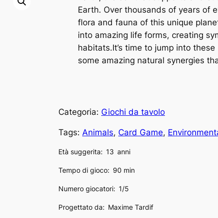
Earth. Over thousands of years of e
flora and fauna of this unique pla
into amazing life forms, creating s
habitats.It’s time to jump into thes
some amazing natural synergies tha
Categoria:
Giochi da tavolo
Tags:
Animals
, 
Card Game
, 
Environment
Età suggerita:
13
anni
Tempo di gioco:
90 min
Numero giocatori:
1/5
Progettato da:
Maxime Tardif