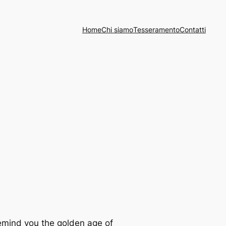
Home
Chi siamo
Tesseramento
Contatti
remind you the golden age of