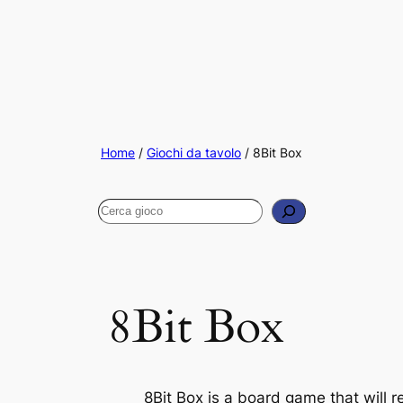
Home
/
Giochi da tavolo
/ 8Bit Box
Cerca
8Bit Box
8Bit Box is a board game that will 