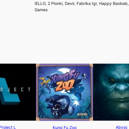
IELLO, 2 Pionki, Devir, Fabrika Igr, Happy Baob
Games
Project L
Abyss
Kung Fu Zoo